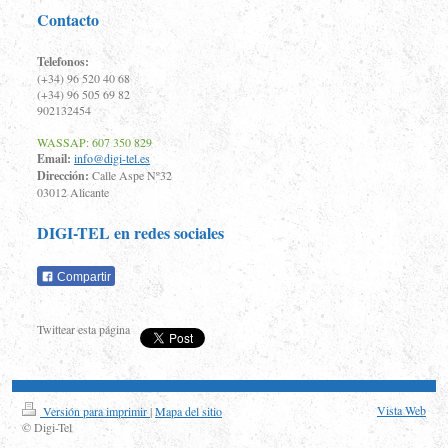
Contacto
Telefonos:
(+34) 96 520 40 68
(+34) 96 505 69 82
902132454
WASSAP: 607 350 829
Email:
info@digi-tel.es
Dirección:
Calle Aspe Nº32
03012 Alicante
DIGI-TEL
en redes sociales
Compartir
Twittear esta página
Vista Web
Versión para imprimir
|
Mapa del sitio
© Digi-Tel