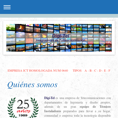
EMPRESA ICT HOMOLOGADA NUM 0640 TIPOS A - B - C - D - E - F
Quiénes somos
Digi-Tel
es una empresa de Telecomunicaciones con
departamentos de Ingeniería y diseño propios,
además de un gran
equipo de Técnicos
Instaladores
preparados para llevar a su hogar,
comunidad o empresa toda la tecnología disponible